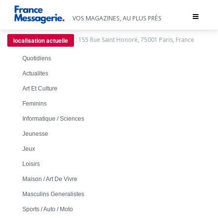
Toggle
VOS MAGAZINES, AU PLUS PRÈS
navigat
:
155 Rue Saint Honoré, 75001 Paris, France
localisation actuelle
Quotidiens
Actualites
Art Et Culture
Feminins
Informatique / Sciences
Jeunesse
Jeux
Loisirs
Maison / Art De Vivre
Masculins Generalistes
Sports / Auto / Moto