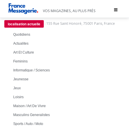
Toggle
VOS MAGAZINES, AU PLUS PRÈS
navigat
:
155 Rue Saint Honoré, 75001 Paris, France
localisation actuelle
Quotidiens
Actualites
Art Et Culture
Feminins
Informatique / Sciences
Jeunesse
Jeux
Loisirs
Maison / Art De Vivre
Masculins Generalistes
Sports / Auto / Moto