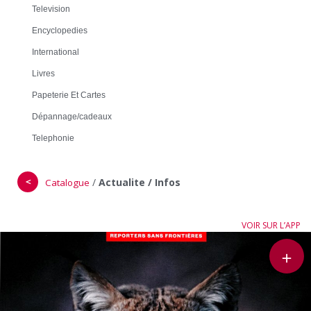
Television
Encyclopedies
International
Livres
Papeterie Et Cartes
Dépannage/cadeaux
Telephonie
＜
/
Actualite / Infos
Catalogue
VOIR SUR L’APP
＋