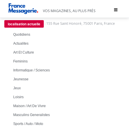
Toggle
VOS MAGAZINES, AU PLUS PRÈS
navigat
:
155 Rue Saint Honoré, 75001 Paris, France
localisation actuelle
Quotidiens
Actualites
Art Et Culture
Feminins
Informatique / Sciences
Jeunesse
Jeux
Loisirs
Maison / Art De Vivre
Masculins Generalistes
Sports / Auto / Moto