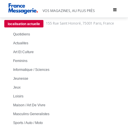
Toggle
VOS MAGAZINES, AU PLUS PRÈS
navigat
:
155 Rue Saint Honoré, 75001 Paris, France
localisation actuelle
Quotidiens
Actualites
Art Et Culture
Feminins
Informatique / Sciences
Jeunesse
Jeux
Loisirs
Maison / Art De Vivre
Masculins Generalistes
Sports / Auto / Moto