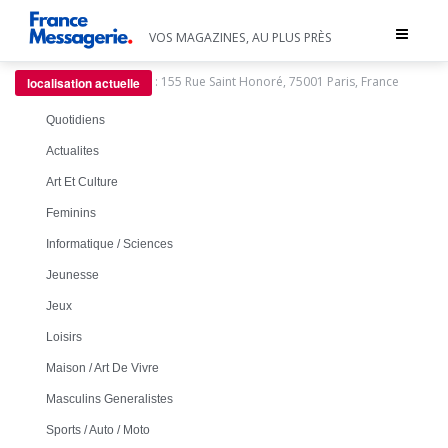
Toggle
VOS MAGAZINES, AU PLUS PRÈS
navigat
:
155 Rue Saint Honoré, 75001 Paris, France
localisation actuelle
Quotidiens
Actualites
Art Et Culture
Feminins
Informatique / Sciences
Jeunesse
Jeux
Loisirs
Maison / Art De Vivre
Masculins Generalistes
Sports / Auto / Moto