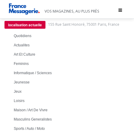
Toggle
VOS MAGAZINES, AU PLUS PRÈS
navigat
:
155 Rue Saint Honoré, 75001 Paris, France
localisation actuelle
Quotidiens
Actualites
Art Et Culture
Feminins
Informatique / Sciences
Jeunesse
Jeux
Loisirs
Maison / Art De Vivre
Masculins Generalistes
Sports / Auto / Moto