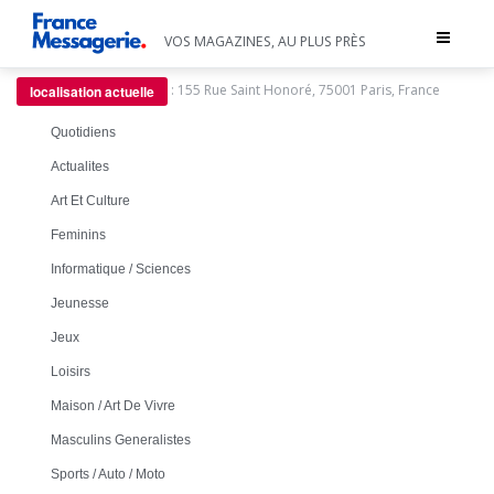
Toggle
VOS MAGAZINES, AU PLUS PRÈS
navigat
:
155 Rue Saint Honoré, 75001 Paris, France
localisation actuelle
Quotidiens
Actualites
Art Et Culture
Feminins
Informatique / Sciences
Jeunesse
Jeux
Loisirs
Maison / Art De Vivre
Masculins Generalistes
Sports / Auto / Moto