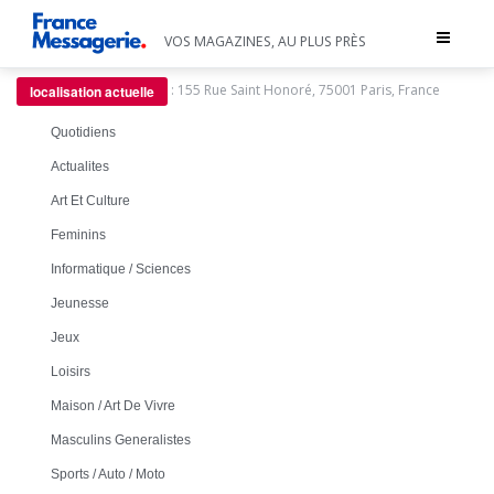
Toggle
VOS MAGAZINES, AU PLUS PRÈS
navigat
:
155 Rue Saint Honoré, 75001 Paris, France
localisation actuelle
Quotidiens
Actualites
Art Et Culture
Feminins
Informatique / Sciences
Jeunesse
Jeux
Loisirs
Maison / Art De Vivre
Masculins Generalistes
Sports / Auto / Moto