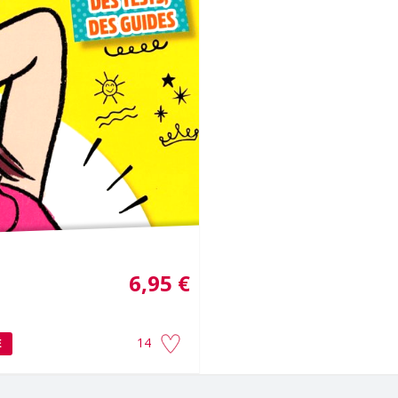
6,95 €
14
É