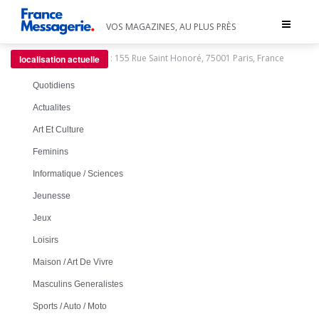
Toggle
VOS MAGAZINES, AU PLUS PRÈS
navigat
:
155 Rue Saint Honoré, 75001 Paris, France
localisation actuelle
Quotidiens
Actualites
Art Et Culture
Feminins
Informatique / Sciences
Jeunesse
Jeux
Loisirs
Maison / Art De Vivre
Masculins Generalistes
Sports / Auto / Moto