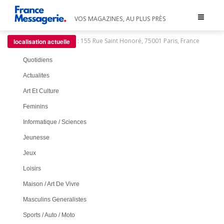
Toggle
VOS MAGAZINES, AU PLUS PRÈS
navigat
:
155 Rue Saint Honoré, 75001 Paris, France
localisation actuelle
Quotidiens
Actualites
Art Et Culture
Feminins
Informatique / Sciences
Jeunesse
Jeux
Loisirs
Maison / Art De Vivre
Masculins Generalistes
Sports / Auto / Moto