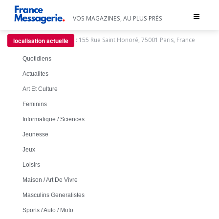
Toggle
VOS MAGAZINES, AU PLUS PRÈS
navigat
:
155 Rue Saint Honoré, 75001 Paris, France
localisation actuelle
Quotidiens
Actualites
Art Et Culture
Feminins
Informatique / Sciences
Jeunesse
Jeux
Loisirs
Maison / Art De Vivre
Masculins Generalistes
Sports / Auto / Moto