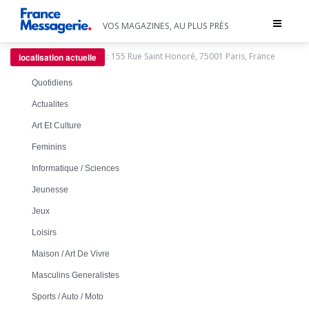
Toggle
VOS MAGAZINES, AU PLUS PRÈS
navigat
:
155 Rue Saint Honoré, 75001 Paris, France
localisation actuelle
Quotidiens
Actualites
Art Et Culture
Feminins
Informatique / Sciences
Jeunesse
Jeux
Loisirs
Maison / Art De Vivre
Masculins Generalistes
Sports / Auto / Moto