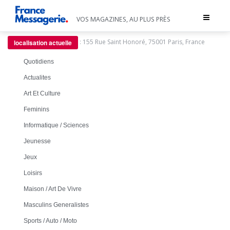
Toggle
VOS MAGAZINES, AU PLUS PRÈS
navigat
:
155 Rue Saint Honoré, 75001 Paris, France
localisation actuelle
Quotidiens
Actualites
Art Et Culture
Feminins
Informatique / Sciences
Jeunesse
Jeux
Loisirs
Maison / Art De Vivre
Masculins Generalistes
Sports / Auto / Moto