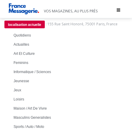
Toggle
VOS MAGAZINES, AU PLUS PRÈS
navigat
:
155 Rue Saint Honoré, 75001 Paris, France
localisation actuelle
Quotidiens
Actualites
Art Et Culture
Feminins
Informatique / Sciences
Jeunesse
Jeux
Loisirs
Maison / Art De Vivre
Masculins Generalistes
Sports / Auto / Moto