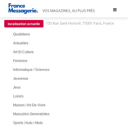
Toggle
VOS MAGAZINES, AU PLUS PRÈS
navigat
:
155 Rue Saint Honoré, 75001 Paris, France
localisation actuelle
Quotidiens
Actualites
Art Et Culture
Feminins
Informatique / Sciences
Jeunesse
Jeux
Loisirs
Maison / Art De Vivre
Masculins Generalistes
Sports / Auto / Moto