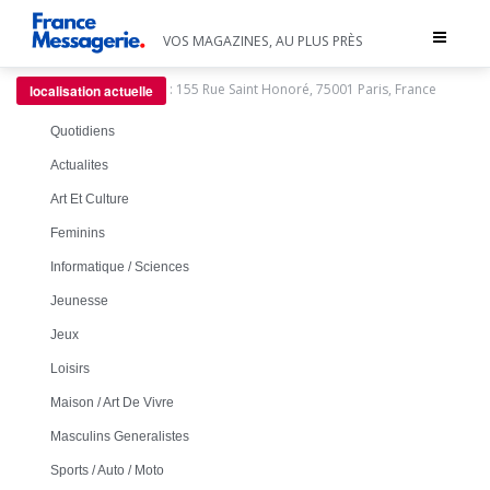
Toggle
VOS MAGAZINES, AU PLUS PRÈS
navigat
:
155 Rue Saint Honoré, 75001 Paris, France
localisation actuelle
Quotidiens
Actualites
Art Et Culture
Feminins
Informatique / Sciences
Jeunesse
Jeux
Loisirs
Maison / Art De Vivre
Masculins Generalistes
Sports / Auto / Moto