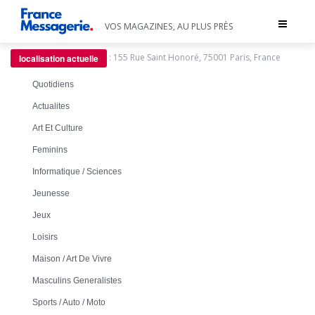
Toggle
VOS MAGAZINES, AU PLUS PRÈS
navigat
:
155 Rue Saint Honoré, 75001 Paris, France
localisation actuelle
Quotidiens
Actualites
Art Et Culture
Feminins
Informatique / Sciences
Jeunesse
Jeux
Loisirs
Maison / Art De Vivre
Masculins Generalistes
Sports / Auto / Moto