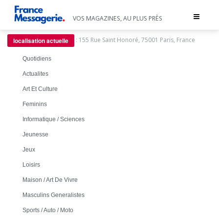
Toggle
VOS MAGAZINES, AU PLUS PRÈS
navigat
:
155 Rue Saint Honoré, 75001 Paris, France
localisation actuelle
Quotidiens
Actualites
Art Et Culture
Feminins
Informatique / Sciences
Jeunesse
Jeux
Loisirs
Maison / Art De Vivre
Masculins Generalistes
Sports / Auto / Moto