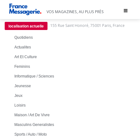
Toggle
VOS MAGAZINES, AU PLUS PRÈS
navigat
:
155 Rue Saint Honoré, 75001 Paris, France
localisation actuelle
Quotidiens
Actualites
Art Et Culture
Feminins
Informatique / Sciences
Jeunesse
Jeux
Loisirs
Maison / Art De Vivre
Masculins Generalistes
Sports / Auto / Moto