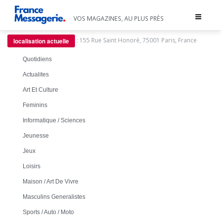
Toggle
VOS MAGAZINES, AU PLUS PRÈS
navigat
:
155 Rue Saint Honoré, 75001 Paris, France
localisation actuelle
Quotidiens
Actualites
Art Et Culture
Feminins
Informatique / Sciences
Jeunesse
Jeux
Loisirs
Maison / Art De Vivre
Masculins Generalistes
Sports / Auto / Moto