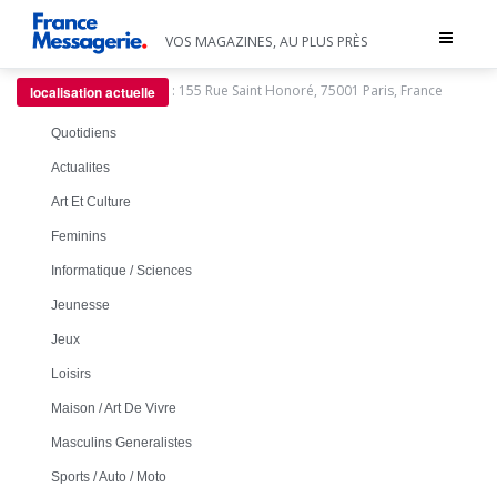
Toggle
VOS MAGAZINES, AU PLUS PRÈS
navigat
:
155 Rue Saint Honoré, 75001 Paris, France
localisation actuelle
Quotidiens
Actualites
Art Et Culture
Feminins
Informatique / Sciences
Jeunesse
Jeux
Loisirs
Maison / Art De Vivre
Masculins Generalistes
Sports / Auto / Moto