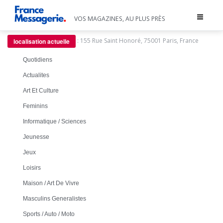
Toggle
VOS MAGAZINES, AU PLUS PRÈS
navigat
:
155 Rue Saint Honoré, 75001 Paris, France
localisation actuelle
Quotidiens
Actualites
Art Et Culture
Feminins
Informatique / Sciences
Jeunesse
Jeux
Loisirs
Maison / Art De Vivre
Masculins Generalistes
Sports / Auto / Moto