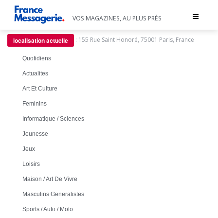
Toggle
VOS MAGAZINES, AU PLUS PRÈS
navigat
:
155 Rue Saint Honoré, 75001 Paris, France
localisation actuelle
Quotidiens
Actualites
Art Et Culture
Feminins
Informatique / Sciences
Jeunesse
Jeux
Loisirs
Maison / Art De Vivre
Masculins Generalistes
Sports / Auto / Moto