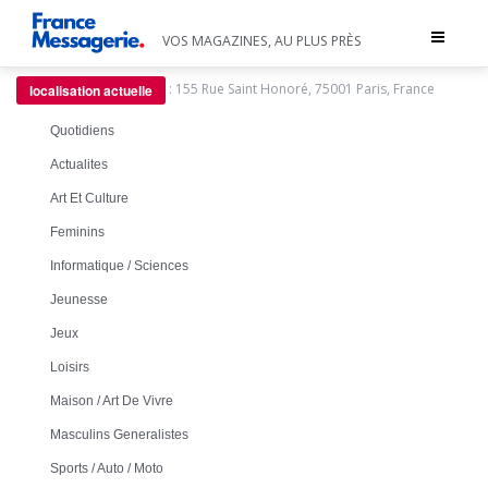
Toggle
VOS MAGAZINES, AU PLUS PRÈS
navigat
:
155 Rue Saint Honoré, 75001 Paris, France
localisation actuelle
Quotidiens
Actualites
Art Et Culture
Feminins
Informatique / Sciences
Jeunesse
Jeux
Loisirs
Maison / Art De Vivre
Masculins Generalistes
Sports / Auto / Moto