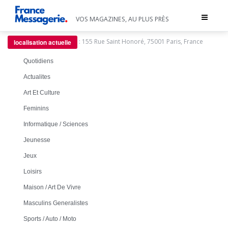
Toggle
VOS MAGAZINES, AU PLUS PRÈS
navigat
:
155 Rue Saint Honoré, 75001 Paris, France
localisation actuelle
Quotidiens
Actualites
Art Et Culture
Feminins
Informatique / Sciences
Jeunesse
Jeux
Loisirs
Maison / Art De Vivre
Masculins Generalistes
Sports / Auto / Moto