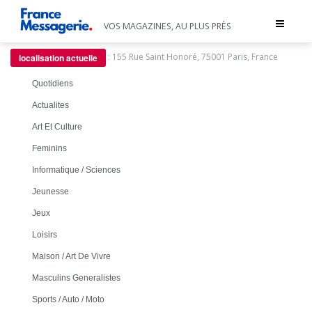
Toggle
VOS MAGAZINES, AU PLUS PRÈS
navigat
:
155 Rue Saint Honoré, 75001 Paris, France
localisation actuelle
Quotidiens
Actualites
Art Et Culture
Feminins
Informatique / Sciences
Jeunesse
Jeux
Loisirs
Maison / Art De Vivre
Masculins Generalistes
Sports / Auto / Moto