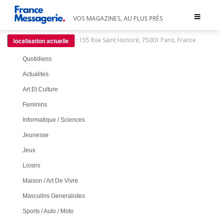
Toggle
VOS MAGAZINES, AU PLUS PRÈS
navigat
:
155 Rue Saint Honoré, 75001 Paris, France
localisation actuelle
Quotidiens
Actualites
Art Et Culture
Feminins
Informatique / Sciences
Jeunesse
Jeux
Loisirs
Maison / Art De Vivre
Masculins Generalistes
Sports / Auto / Moto