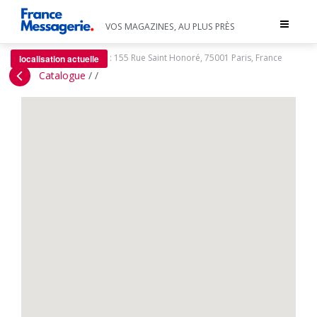
Toggle
VOS MAGAZINES, AU PLUS PRÈS
navigat
:
155 Rue Saint Honoré, 75001 Paris, France
localisation actuelle
Catalogue
/
/