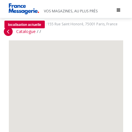
Toggle
VOS MAGAZINES, AU PLUS PRÈS
navigat
:
155 Rue Saint Honoré, 75001 Paris, France
localisation actuelle
Catalogue
/
/