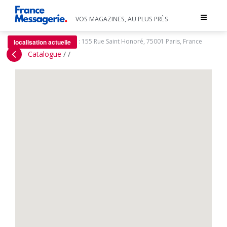
Toggle
VOS MAGAZINES, AU PLUS PRÈS
navigat
:
155 Rue Saint Honoré, 75001 Paris, France
localisation actuelle
Catalogue
/
/