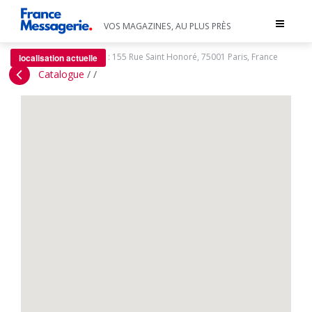
Toggle
VOS MAGAZINES, AU PLUS PRÈS
navigat
:
155 Rue Saint Honoré, 75001 Paris, France
localisation actuelle
Catalogue
/
/