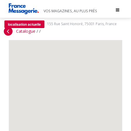
Toggle
VOS MAGAZINES, AU PLUS PRÈS
navigat
:
155 Rue Saint Honoré, 75001 Paris, France
localisation actuelle
Catalogue
/
/