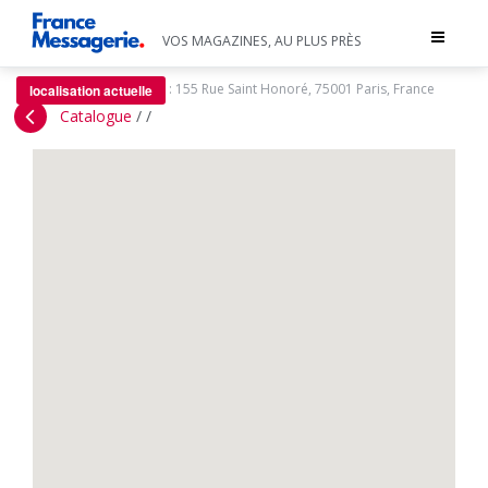
Toggle
VOS MAGAZINES, AU PLUS PRÈS
navigat
:
155 Rue Saint Honoré, 75001 Paris, France
localisation actuelle
Catalogue
/
/