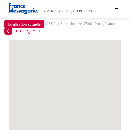
Toggle
VOS MAGAZINES, AU PLUS PRÈS
navigat
:
155 Rue Saint Honoré, 75001 Paris, France
localisation actuelle
Catalogue
/
/