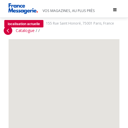
Toggle
VOS MAGAZINES, AU PLUS PRÈS
navigat
:
155 Rue Saint Honoré, 75001 Paris, France
localisation actuelle
Catalogue
/
/