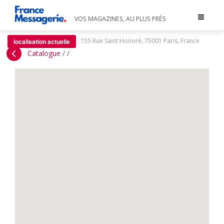
Toggle
VOS MAGAZINES, AU PLUS PRÈS
navigat
:
155 Rue Saint Honoré, 75001 Paris, France
localisation actuelle
Catalogue
/
/