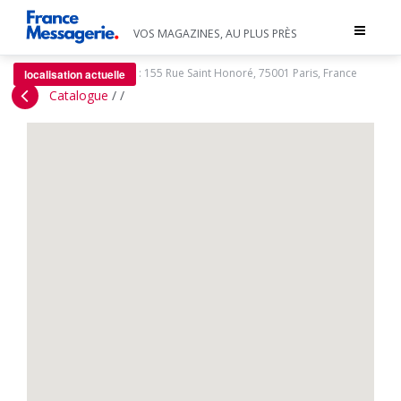
Toggle
VOS MAGAZINES, AU PLUS PRÈS
navigat
:
155 Rue Saint Honoré, 75001 Paris, France
localisation actuelle
Catalogue
/
/