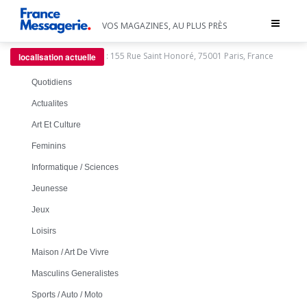
Toggle
VOS MAGAZINES, AU PLUS PRÈS
navigat
:
155 Rue Saint Honoré, 75001 Paris, France
localisation actuelle
Quotidiens
Actualites
Art Et Culture
Feminins
Informatique / Sciences
Jeunesse
Jeux
Loisirs
Maison / Art De Vivre
Masculins Generalistes
Sports / Auto / Moto