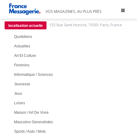
Toggle
VOS MAGAZINES, AU PLUS PRÈS
navigat
:
155 Rue Saint Honoré, 75001 Paris, France
localisation actuelle
Quotidiens
Actualites
Art Et Culture
Feminins
Informatique / Sciences
Jeunesse
Jeux
Loisirs
Maison / Art De Vivre
Masculins Generalistes
Sports / Auto / Moto